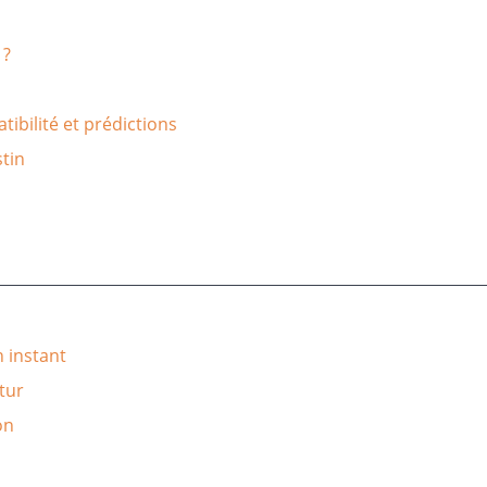
 ?
ibilité et prédictions
tin
n instant
utur
on