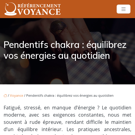
Pendentifs chakra : équilibrez
vos énergies au quotidien
/
Voyance
/ Pendentifs chakra : équilibrez vos énergies au quotidien
Fatigué, stressé, en manque d’énergie ? Le quotidien
moderne, avec ses exigences constantes, nous met
souvent à rude épreuve, rendant difficile le maintien
d’un équilibre intérieur. Les pratiques ancestrales,