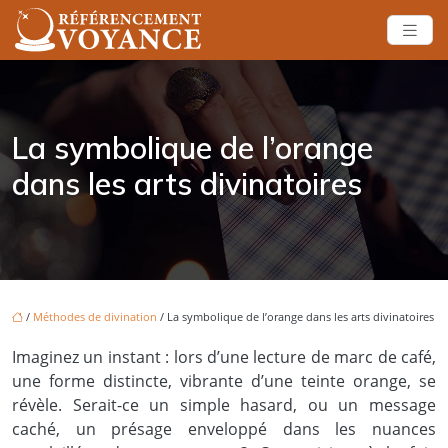
La symbolique de l’orange
dans les arts divinatoires
/
Méthodes de divination
/ La symbolique de l’orange dans les arts divinatoires
Imaginez un instant : lors d’une lecture de marc de café,
une forme distincte, vibrante d’une teinte orange, se
révèle. Serait-ce un simple hasard, ou un message
caché, un présage enveloppé dans les nuances